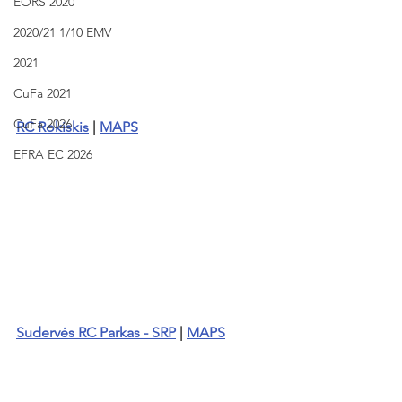
EORS 2020
2020/21 1/10 EMV
2021
CuFa 2021
CuFa 2026
RC Rokiskis
|
MAPS
EFRA EC 2026
Sudervės RC Parkas - SRP
 | 
MAPS