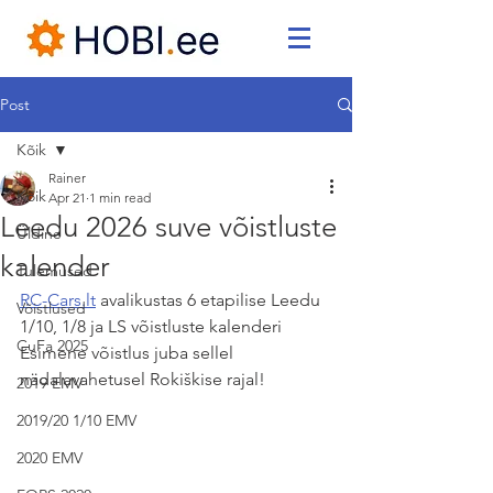
Post
Kõik
Rainer
Kõik
Apr 21
1 min read
Leedu 2026 suve võistluste
Üldine
kalender
Tulemused
RC-Cars.lt
 avalikustas 6 etapilise Leedu 
Võistlused
1/10, 1/8 ja LS võistluste kalenderi
CuFa 2025
Esimene võistlus juba sellel 
nädalavahetusel Rokiškise rajal!
2019 EMV
2019/20 1/10 EMV
2020 EMV