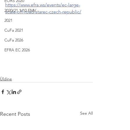
EORS 2020
https://www.efra.ws/events/ec-large-
2020/21 1/10 EMV
scale-off-road-starec-czech-republic/
2021
CuFa 2021
CuFa 2026
EFRA EC 2026
Üldine
See All
Recent Posts