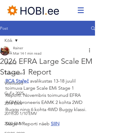
Post
Kõik
Rainer
Kõik
Mar 14
1 min read
2026 EFRA Large Scale EM
Üldine
Stage 1 Report
Tulemused
RCA Stařeč
 avalikustas 13-18 juulil 
Võistlused
toimuva Large Scale EMi Stage 1 
CuFa 2025
Reporti. Novembris toimunud EFRA 
AGMil broneeris EAMK 2 kohta 2WD 
2019 EMV
Buggy ning 6 kohta 4WD Buggy klassi.
2019/20 1/10 EMV
2020 EMV
Stage 1 Reporti näeb 
SIIN