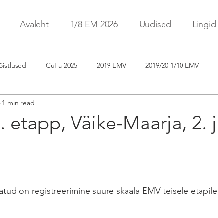
Avaleht
1/8 EM 2026
Uudised
Lingid
õistlused
CuFa 2025
2019 EMV
2019/20 1/10 EMV
1 min read
uFa 2021
CuFa 2026
EFRA EC 2026
 etapp, Väike-Maarja, 2. 
tud on registreerimine suure skaala EMV teisele etapile