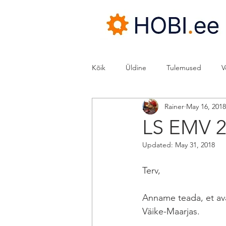
Kõik
Üldine
Tulemused
V
Rainer
May 16, 2018
2020/21 1/10 EMV
2021
C
LS EMV 2.
Updated:
May 31, 2018
Terv,
Anname teada, et ava
Väike-Maarjas.