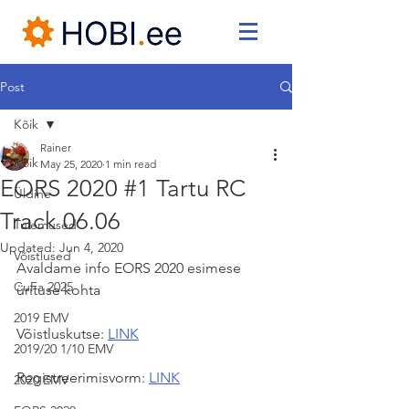
Post
Kõik
Rainer
Kõik
May 25, 2020
1 min read
EORS 2020 #1 Tartu RC
Üldine
Track 06.06
Tulemused
Updated:
Jun 4, 2020
Võistlused
Avaldame info EORS 2020 esimese 
CuFa 2025
ürituse kohta
2019 EMV
Võistluskutse: 
LINK
2019/20 1/10 EMV
Registreerimisvorm: 
LINK
2020 EMV