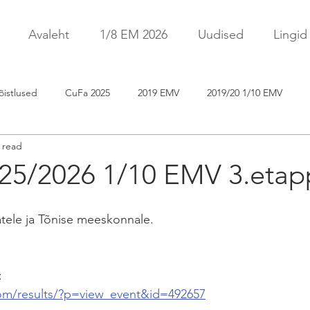
Avaleht
1/8 EM 2026
Uudised
Lingid
õistlused
CuFa 2025
2019 EMV
2019/20 1/10 EMV
 read
uFa 2021
CuFa 2026
EFRA EC 2026
5/2026 1/10 EMV 3.etap
tele ja Tõnise meeskonnale.
:
.com/results/?p=view_event&id=492657