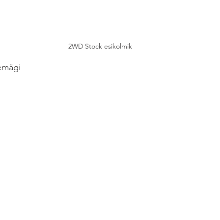
2WD Stock esikolmik
semägi