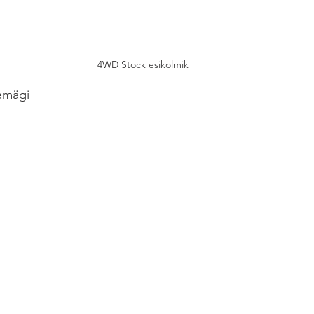
4WD Stock esikolmik
semägi