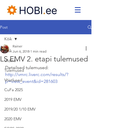
Post
Kõik
Rainer
Kõik
Jun 6, 2018
1 min read
LS EMV 2. etapi tulemused
Üldine
Detailsed tulemused: 
Tulemused
http://vmrc.liverc.com/results/?
Võistlused
p=view_event&id=281603
CuFa 2025
2019 EMV
2019/20 1/10 EMV
2020 EMV