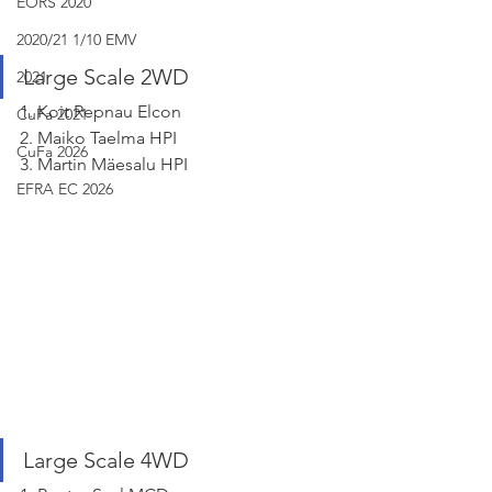
EORS 2020
2020/21 1/10 EMV
Large Scale 2WD
2021
1. Koit Repnau Elcon
CuFa 2021
2. Maiko Taelma HPI
CuFa 2026
3. Martin Mäesalu HPI
EFRA EC 2026
Large Scale 4WD