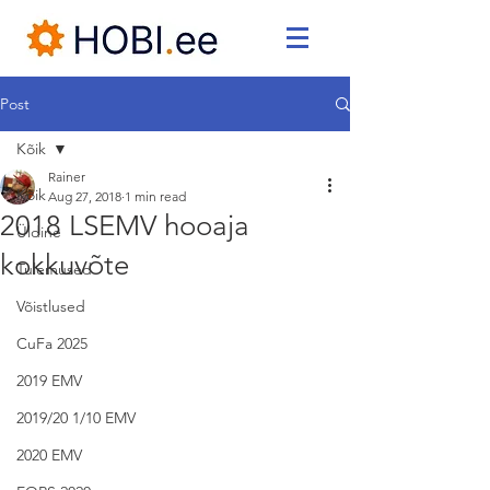
Post
Kõik
Rainer
Kõik
Aug 27, 2018
1 min read
2018 LSEMV hooaja
Üldine
kokkuvõte
Tulemused
Võistlused
CuFa 2025
2019 EMV
2019/20 1/10 EMV
2020 EMV