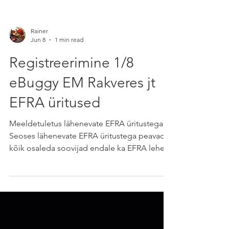
Rainer
Jun 8
1 min read
Registreerimine 1/8
eBuggy EM Rakveres jt
EFRA üritused
Meeldetuletus lähenevate EFRA üritustega!
Seoses lähenevate EFRA üritustega peavad
kõik osaleda soovijad endale ka EFRA lehel
konto tegema ja ennast läbi selle võistlusele
registreerima. Selleks lood konto efra.ws
keskkonnas, saad meilile kinnituse, logid