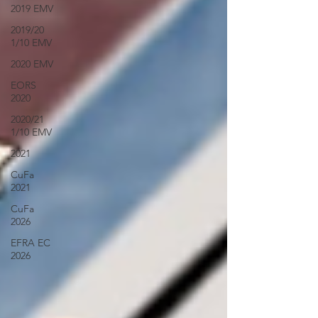
2019 EMV
2019/20
1/10 EMV
2020 EMV
EORS
2020
2020/21
1/10 EMV
2021
CuFa
2021
CuFa
2026
EFRA EC
2026