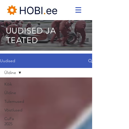
UUDISED JA
TEATED
Uudised
Üldine
Kõik
Üldine
Tulemused
Võistlused
CuFa
2025