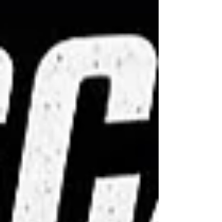
sisse, lähed My EFRA-My Racing ja otsid
nimekirjast EC 1/8 Electric Rakvere Estonia
võistluse ja teed sinna linnukese.